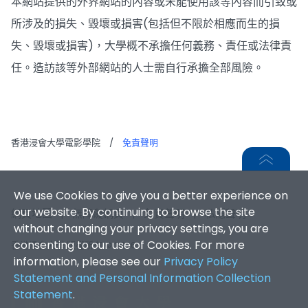
本網站提供的外界網站的內容或未能使用該等內容而引致或
所涉及的損失、毀壞或損害(包括但不限於相應而生的損
失、毀壞或損害)，大學概不承擔任何義務、責任或法律責
任。造訪該等外部網站的人士需自行承擔全部風險。
香港浸會大學電影學院
/
免責聲明
We use Cookies to give you a better experience on
our website. By continuing to browse the site
網頁地圖
|
無障礙網頁
|
免責聲明
|
私隱聲明
without changing your privacy settings, you are
consenting to our use of Cookies. For more
香港浸會大學 版權所有 © 2026
information, please see our
Privacy Policy
Statement and Personal Information Collection
Statement
.