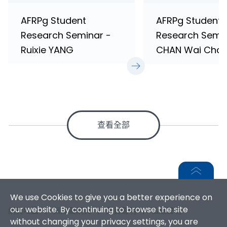
AFRPg Student
AFRPg Student
Research Seminar -
Research Semi
Ruixie YANG
CHAN Wai Chau
查看全部
We use Cookies to give you a better experience on
our website. By continuing to browse the site
網頁地圖
|
無障礙網頁
|
免責聲明
|
私隱聲明
without changing your privacy settings, you are