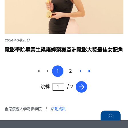
2024年3月25日
電影學院畢業生梁雍婷榮獲亞洲電影大獎最佳女配角
«
‹
›
»
1
2
跳轉
/ 2
香港浸會大學電影學院
/
活動資訊