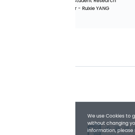
AFRPg Student Research
Seminar - Ruixie YANG
We use Cookies to g
without changing you
information, please