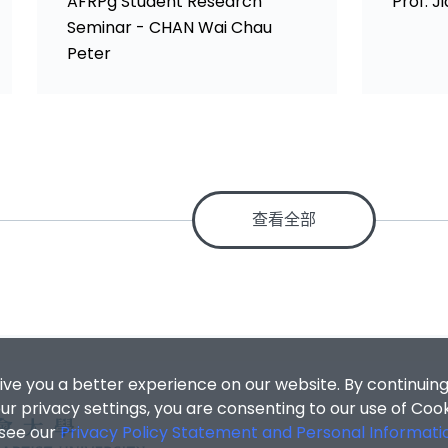
AFRPg Student Research
Prof. J
Seminar - CHAN Wai Chau
Peter
查看全部
ive you a better experience on our website. By continuing
r privacy settings, you are consenting to our use of Coo
 see our
Privacy Policy Statement and Personal Informati