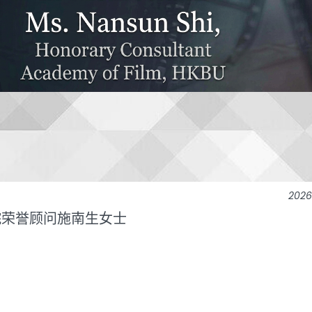
202
院荣誉顾问施南生女士