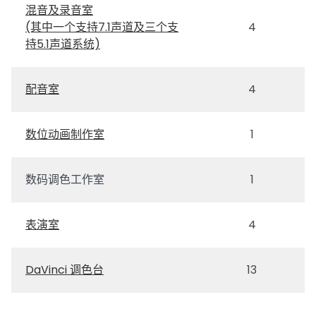
混音及录音室
(其中一个支持7.1声道及三个支
4
持5.1声道系统)
配音室
4
数位动画制作室
1
数码调色工作室
1
表演室
4
DaVinci 调色台
13