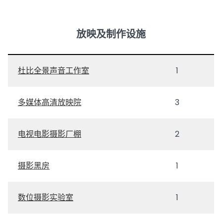
放映及制作设施
杜比全景声音工作室
1
多媒体高清放映院
3
电视电影摄影厂棚
2
摄影黑房
1
数位摄影实验室
1