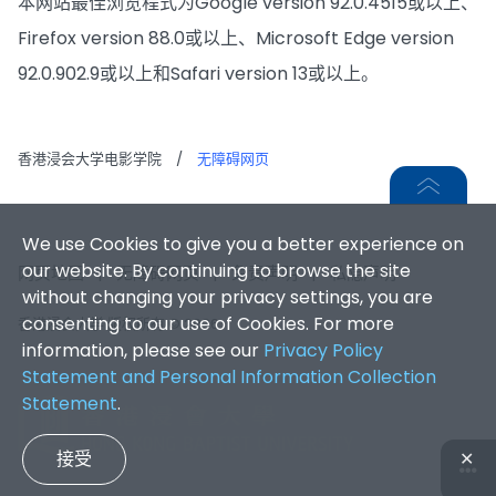
本网站最佳浏览程式为Google version 92.0.4515或以上、
Firefox version 88.0或以上、Microsoft Edge version
92.0.902.9或以上和Safari version 13或以上。
香港浸会大学电影学院
/
无障碍网页
We use Cookies to give you a better experience on
our website. By continuing to browse the site
网页地图
|
无障碍网页
|
免责声明
|
私隐声明
without changing your privacy settings, you are
consenting to our use of Cookies. For more
香港浸会大学 版权所有 © 2026
information, please see our
Privacy Policy
Statement and Personal Information Collection
Statement
.
接受
✕