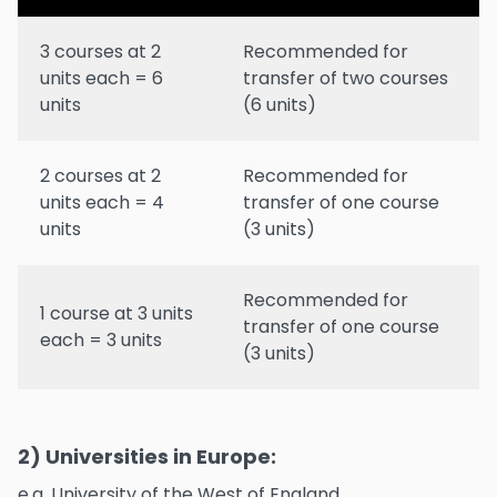
3 courses at 2
Recommended for
units each = 6
transfer of two courses
units
(6 units)
2 courses at 2
Recommended for
units each = 4
transfer of one course
units
(3 units)
Recommended for
1 course at 3 units
transfer of one course
each = 3 units
(3 units)
2) Universities in Europe:
e.g. University of the West of England