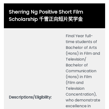
Sherring Ng Positive Short Film
Scholarship 千雪正向短片奖学金
Final Year full-
time students of
Bachelor of Arts
(Hons) in Film and
Television/
Bachelor of
Communication
(Hons) in Film
(Film and
Television
Concentration),
Descriptions/Eligibility:
who demonstrate
excellence in