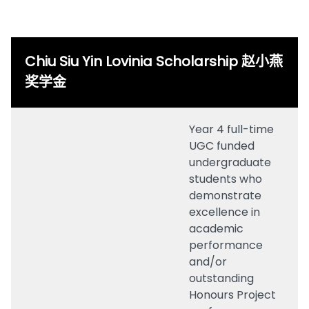
Chiu Siu Yin Lovinia Scholarship 赵小燕
奖学金
Year 4 full-time
UGC funded
undergraduate
students who
demonstrate
excellence in
academic
performance
and/or
outstanding
Honours Project